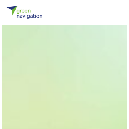
Sie haben kein
Nehmen Sie Kontakt m
Iserlohner Straße 2 | 59423 U
Tel.:
+49 (0) 2303 93 619 – 51
E-Mail:
biomethan@green-navi
Kontaktformular
Name
*
Vorname