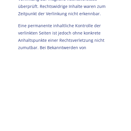
überprüft. Rechtswidrige Inhalte waren zum
Zeitpunkt der Verlinkung nicht erkennbar.
Eine permanente inhaltliche Kontrolle der
verlinkten Seiten ist jedoch ohne konkrete
Anhaltspunkte einer Rechtsverletzung nicht
zumutbar. Bei Bekanntwerden von
Rechtsverletzungen werden wir derartige Links
umgehend entfernen.
Urheberrecht
Die durch die Seitenbetreiber erstellten Inhalte
und Werke auf diesen Seiten unterliegen dem
deutschen Urheberrecht. Die Vervielfältigung,
Bearbeitung, Verbreitung und jede Art der
Verwertung außerhalb der Grenzen des
Urheberrechtes bedürfen der schriftlichen
Zustimmung des jeweiligen Autors bzw.