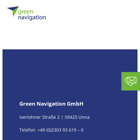
Sie haben kein
Nehmen Sie Kontakt m
Iserlohner Straße 2 | 59423 U
Tel.:
+49 (0) 2303 93 619 – 51
E-Mail:
biomethan@green-navi
Kontaktformular
Green Navigation GmbH
Name
*
Iserlohner Straße 2 | 59423 Unna
Telefon:
+49 (0)2303 93 619 – 0
Vorname