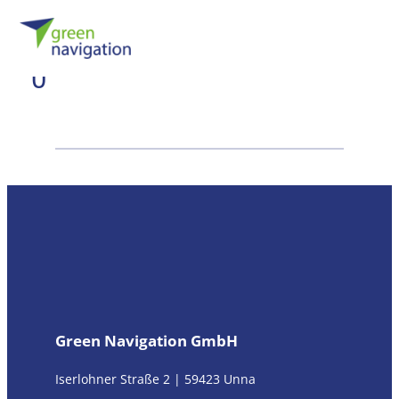
Zum
Angebot_20240819001031
Inhalt
springen
0
Green Navigation GmbH
Iserlohner Straße 2 | 59423 Unna